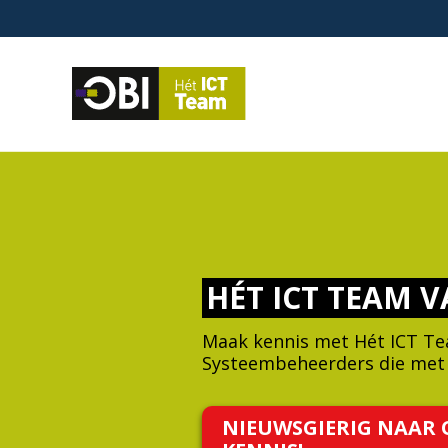
HÉT ICT TEAM V
Maak kennis met Hét ICT Te
Systeembeheerders die met
NIEUWSGIERIG NAAR 