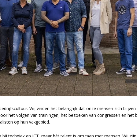
bedrijfscultuur. Wij vinden het belangrijk dat onze mensen zich blijv
e voor het volgen van trainingen, het bezoeken van congressen en het 
alisten op hun vakgebied.
k bij techniek en ICT, maar hét talent is omgaan met mensen. Wij zij