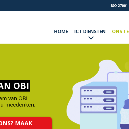
ISO 27001
HOME
ICT DIENSTEN
ONS T
AN OBI
am van OBI.
 u meedenken.
ONS? MAAK