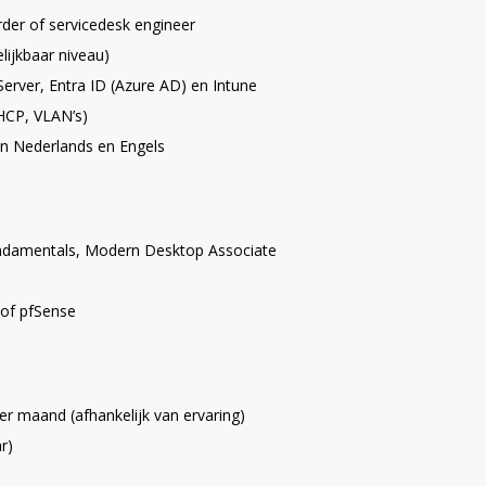
rder of servicedesk engineer
lijkbaar niveau)
erver, Entra ID (Azure AD) en Intune
HCP, VLAN’s)
n Nederlands en Engels
Fundamentals, Modern Desktop Associate
 of pfSense
er maand (afhankelijk van ervaring)
r)