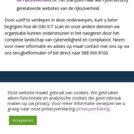
gerelateerde websites van de rijksoverheid.
Door uzelf te verdiepen in deze onderwerpen, kunt u beter
begrijpen hoe de OBI ICT scan en onze andere diensten uw
organisatie kunnen ondersteunen in het navigeren door het
complexe landschap van cyberveiligheid en compliance. Neem
voor meer informatie en advies op maat contact met ons op via
ons terugbelformulier of bel direct naar 088 900 8100.
OVER OBI
Deze website maakt gebruik van cookies. We gebruiken
alleen functionele en analytische cookies die geen inbreuk
OBI
is een
IT bedrijf
gespecialiseerd in
ICT automatisering
. OBI
maken op uw privacy. Voor meer informatie verwijzen we u
is sterk in
ICT beheer
voor kantoren en industrie en biedt
graag naar onze privacyverklaring
privacyverklaring
.
vanuit haar vestiging in
Eindhoven
systeembeheer
diensten
aan voor middelgrote bedrijven. OBI is gespecialiseerd in
Accepteren
systeembeheer
,
serverbeheer
,
netwerkbeheer
,
werkplekbeheer
en beheer van
Microsoft 365 in Eindhoven
.