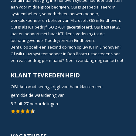
vanuit haar vestiging in
Eindhoven
systeembeheer
diensten
aan voor middelgrote bedrijven. OBI is gespecialiseerd in
systeembeheer
,
serverbeheer
,
netwerkbeheer
,
werkplekbeheer
en beheer van
Microsoft 365 in Eindhoven
.
OBI is als
ICT bedrijf ISO 27001 gecertificeerd
. OBI bestaat 25
jaar en behoort met haar
ICT dienstverlening
tot de
toonaangevende
IT bedrijven van Eindhoven
.
Bent u op zoek een second opinion op uw
ICT in Eindhoven?
Of wilt u uw
systeembeheer in Den Bosch
uitbesteden voor
een vast bedrag per maand? Neem vandaag nog
contact
op!
KLANT TEVREDENHEID
OBI Automatisering krijgt van haar klanten een
gemiddelde waardering van
8.2
uit
27
beoordelingen