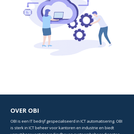
OVER OBI
OBI
is een
IT bedrijf
gespecialiseerd in
ICT automatisering
. OBI
is sterk in
ICT beheer
voor kantoren en industrie en biedt