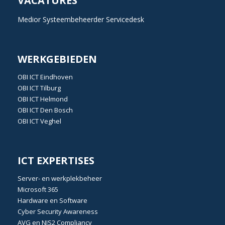
VACATURES
Medior Systeembeheerder Servicedesk
WERKGEBIEDEN
OBI
ICT Eindhoven
OBI
ICT Tilburg
OBI
ICT Helmond
OBI
ICT Den Bosch
OBI
ICT Veghel
ICT EXPERTISES
Server- en werkplekbeheer
Microsoft 365
Hardware en Software
Cyber Security Awareness
AVG
en
NIS2 Compliancy