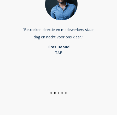
ij OBI, zelfs
"Betrokken directie en medewerkers staan
"OBI is al
en. Zo zitten
dag en nacht voor ons klaar."
snelheid
id zit in hun
Firas Daoud
TAF
F
VAN 
n