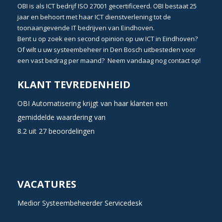
OBI is als
ICT bedrijf ISO 27001 gecertificeerd
. OBI bestaat 25
jaar en behoort met haar
ICT dienstverlening
tot de
toonaangevende
IT bedrijven van Eindhoven
.
Bent u op zoek een second opinion op uw
ICT in Eindhoven?
Of wilt u uw
systeembeheer in Den Bosch
uitbesteden voor
een vast bedrag per maand? Neem vandaag nog
contact
op!
KLANT TEVREDENHEID
OBI Automatisering krijgt van haar klanten een
gemiddelde waardering van
8.2
uit
27
beoordelingen
VACATURES
Medior Systeembeheerder Servicedesk