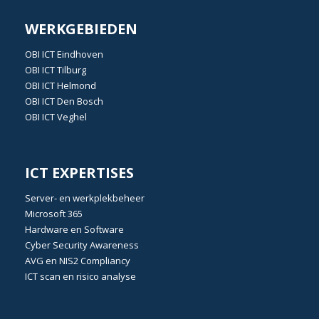
WERKGEBIEDEN
OBI
ICT Eindhoven
OBI
ICT Tilburg
OBI
ICT Helmond
OBI
ICT Den Bosch
OBI
ICT Veghel
ICT EXPERTISES
Server- en werkplekbeheer
Microsoft 365
Hardware en Software
Cyber Security Awareness
AVG
en
NIS2 Compliancy
ICT scan en risico analyse