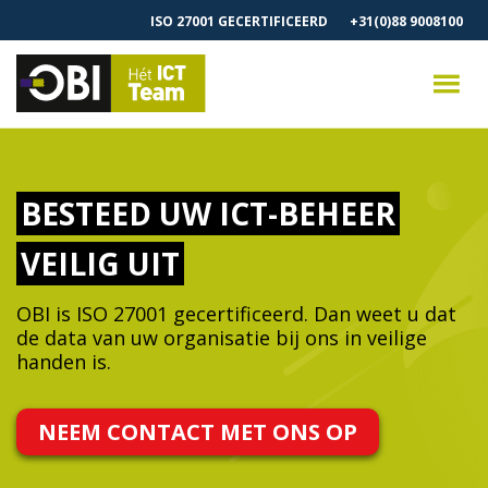
ISO 27001 GECERTIFICEERD
+31(0)88 9008100
BESTEED UW ICT-BEHEER
VEILIG UIT
OBI is ISO 27001 gecertificeerd. Dan weet u dat
de data van uw organisatie bij ons in veilige
handen is.
NEEM CONTACT MET ONS OP