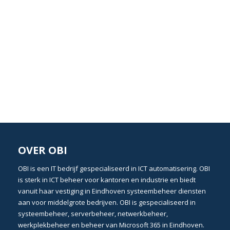
OVER OBI
OBI
is een
IT bedrijf
gespecialiseerd in
ICT automatisering
. OBI
is sterk in
ICT beheer
voor kantoren en industrie en biedt
vanuit haar vestiging in
Eindhoven
systeembeheer
diensten
aan voor middelgrote bedrijven. OBI is gespecialiseerd in
systeembeheer
,
serverbeheer
,
netwerkbeheer
,
werkplekbeheer
en beheer van
Microsoft 365 in Eindhoven
.