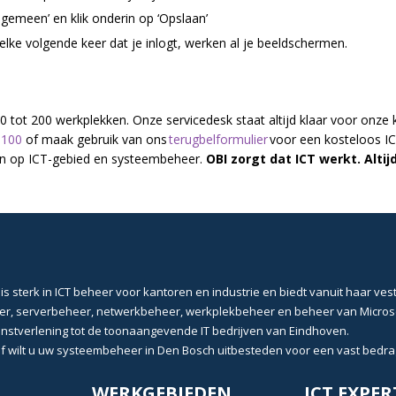
lgemeen’ en klik onderin op ‘Opslaan’
 elke volgende keer dat je inlogt, werken al je beeldschermen.
 tot 200 werkplekken. Onze servicedesk staat altijd klaar voor onze 
8100
of maak gebruik van ons
terugbelformulier
voor een kosteloos IC
ken op ICT-gebied en systeembeheer.
OBI zorgt dat ICT werkt. Altij
 is sterk in
ICT beheer
voor kantoren en industrie en biedt vanuit haar vest
er
,
serverbeheer
,
netwerkbeheer
,
werkplekbeheer
en beheer van
Micros
enstverlening
tot de toonaangevende
IT bedrijven van Eindhoven
.
f wilt u uw
systeembeheer in Den Bosch
uitbesteden voor een vast bed
WERKGEBIEDEN
ICT EXPER