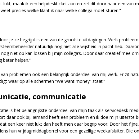
t lukt, maak ik een helpdeskticket aan en zet dit door naar een van mi
weet precies welke klant ik naar welke collega moet sturen.”
 je ze begrijpt is een van de grootste uitdagingen. Welk probleem
systeembeheerder natuurlijk nog niet alle wijsheid in pacht heb. Daaro
nog niet op kan lossen bij mijn collega’s. Door daar creatief mee om 
g beter helpen.”
 van problemen ook een belangrijk onderdeel van mij werk. Er zit natu
ligt waar op alle schermen “We want money” staat.”
nicatie, communicatie
tie is het belangrijkste onderdeel van mijn taak als servicedesk mede
rt daar ook bij. Iemand heeft een probleem en ik doe mijn uiterste 
 dat een keer niet lukt dan heeft men daar begrip voor. Door het fijne,
ijdens hun vrijdagmiddagborrel voor een gezellige weekafsluiter. Die 