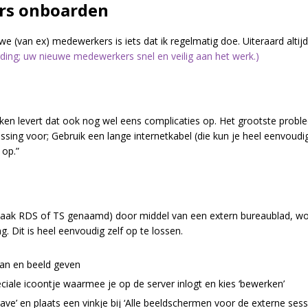
rs onboarden
 (van ex) medewerkers is iets dat ik regelmatig doe. Uiteraard altijd
arding; uw nieuwe medewerkers snel en veilig aan het werk.)
n levert dat ook nog wel eens complicaties op. Het grootste problee
ssing voor; Gebruik een lange internetkabel (die kun je heel eenvoudig
 op.”
aak RDS of TS genaamd) door middel van een extern bureaublad, word
Dit is heel eenvoudig zelf op te lossen.
aan en beeld geven
ciale icoontje waarmee je op de server inlogt en kies ‘bewerken’
e’ en plaats een vinkje bij ‘Alle beeldschermen voor de externe sess