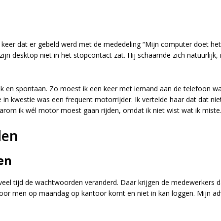
e keer dat er gebeld werd met de mededeling “Mijn computer doet h
zijn desktop niet in het stopcontact zat. Hij schaamde zich natuurlijk,
ijk en spontaan. Zo moest ik een keer met iemand aan de telefoon
n kwestie was een frequent motorrijder. Ik vertelde haar dat dat nie
m ik wél motor moest gaan rijden, omdat ik niet wist wat ik miste. 
den
en
oveel tijd de wachtwoorden veranderd. Daar krijgen de medewerkers d
or men op maandag op kantoor komt en niet in kan loggen. Mijn advi