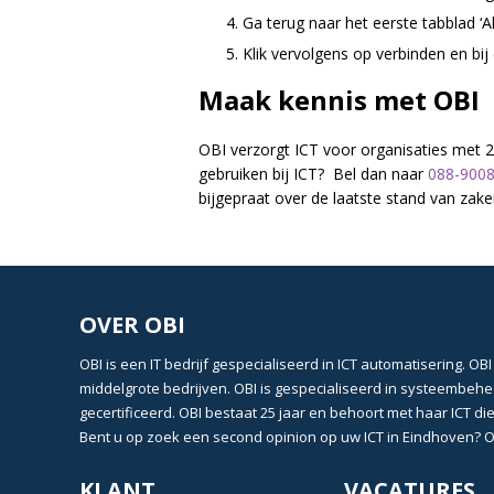
Ga terug naar het eerste tabblad ‘A
Klik vervolgens op verbinden en bij
Maak kennis met OBI
OBI verzorgt ICT voor organisaties met 20
gebruiken bij ICT? Bel dan naar
088-900
bijgepraat over de laatste stand van za
OVER OBI
OBI
is een
IT bedrijf
gespecialiseerd in
ICT automatisering
. OBI
middelgrote bedrijven. OBI is gespecialiseerd in
systeembehe
gecertificeerd
. OBI bestaat 25 jaar en behoort met haar
ICT di
Bent u op zoek een second opinion op uw
ICT in Eindhoven?
O
KLANT
VACATURES