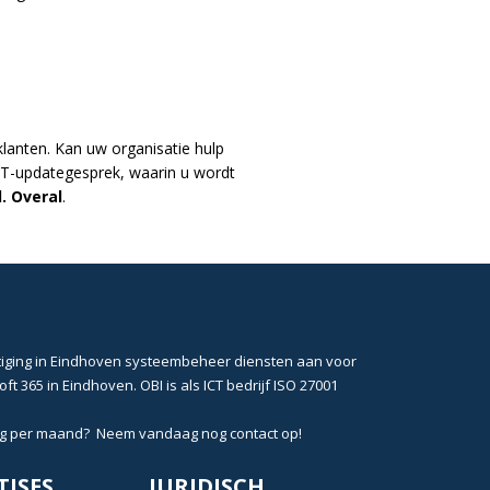
klanten. Kan uw organisatie hulp
T-updategesprek, waarin u wordt
d. Overal
.
iging in
Eindhoven
systeembeheer
diensten aan voor
oft 365 in Eindhoven
. OBI is als
ICT bedrijf ISO 27001
rag per maand? Neem vandaag nog
contact
op!
TISES
JURIDISCH