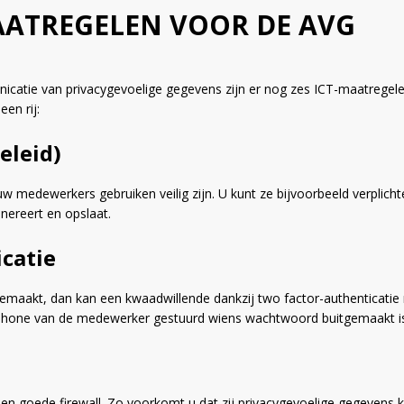
MAATREGELEN VOOR DE AVG
nicatie van privacygevoelige gegevens zijn er nog zes ICT-maatregel
en rij:
eleid)
 medewerkers gebruiken veilig zijn. U kunt ze bijvoorbeeld verpli
nereert en opslaat.
icatie
emaakt, dan kan een kwaadwillende dankzij two factor-authenticatie 
tphone van de medewerker gestuurd wiens wachtwoord buitgemaakt is
een goede firewall. Zo voorkomt u dat zij privacygevoelige gegevens 