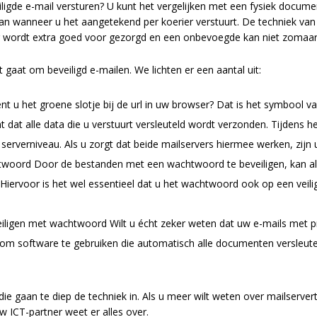
ligde e-mail versturen? U kunt het vergelijken met een fysiek document
n wanneer u het aangetekend per koerier verstuurt. De techniek van
er wordt extra goed voor gezorgd en een onbevoegde kan niet zomaar 
t gaat om beveiligd e-mailen. We lichten er een aantal uit:
nt u het groene slotje bij de url in uw browser? Dat is het symbool va
 dat alle data die u verstuurt versleuteld wordt verzonden. Tijdens h
op serverniveau. Als u zorgt dat beide mailservers hiermee werken, zi
woord Door de bestanden met een wachtwoord te beveiligen, kan all
ervoor is het wel essentieel dat u het wachtwoord ook op een veil
iligen met wachtwoord Wilt u écht zeker weten dat uw e-mails met p
m software te gebruiken die automatisch alle documenten versleutel
 die gaan te diep de techniek in. Als u meer wilt weten over mailserve
w ICT-partner weet er alles over.