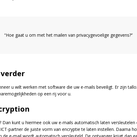
“Hoe gaat u om met het mailen van privacygevoelige gegevens?”
 verder
nneer u wilt werken met software die uw e-mails beveiligt. Er zijn tal
twaremogelijkheden op een rij voor u.
cryption
ie? Dan kunt u hiermee ook uw e-mails automatisch laten versleutele
 ICT-partner de juiste vorm van encryptie te laten instellen. Daarna
 en de e-mail wordt automatisch versleuteld. De ontvanger krijgt dan