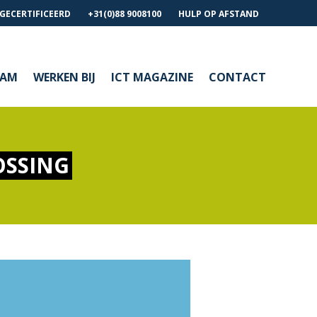
 GECERTIFICEERD
+31(0)88 9008100
HULP OP AFSTAND
EAM
WERKEN BIJ
ICT MAGAZINE
CONTACT
OSSING