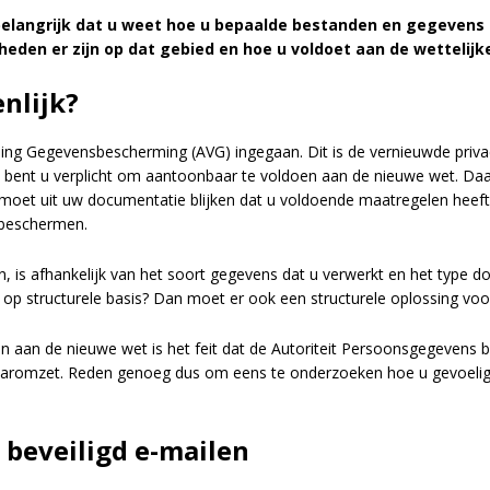
elangrijk dat u weet hoe u bepaalde bestanden en gegevens b
heden er zijn op dat gebied en hoe u voldoet aan de wettelij
nlijk?
ng Gegevensbescherming (AVG) ingegaan. Dit is de vernieuwde privac
 bent u verplicht om aantoonbaar te voldoen aan de nieuwe wet. Daa
e moet uit uw documentatie blijken dat u voldoende maatregelen h
 beschermen.
, is afhankelijk van het soort gegevens dat u verwerkt en het type do
op structurele basis? Dan moet er ook een structurele oplossing vo
 aan de nieuwe wet is het feit dat de Autoriteit Persoonsgegevens b
aaromzet. Reden genoeg dus om eens te onderzoeken hoe u gevoelige
beveiligd e-mailen