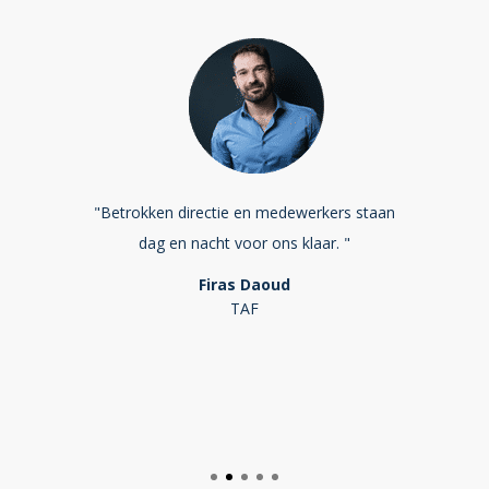
ij OBI, zelfs
"Betrokken directie en medewerkers staan
"Wij vinden 
en. Zo zitten
dag en nacht voor ons klaar. "
hebben on
id zit in hun
Firas Daoud
TAF
n