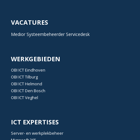
VACATURES
Medior Systeembeheerder Servicedesk
WERKGEBIEDEN
OBI
ICT Eindhoven
OBI
ICT Tilburg
OBI
ICT Helmond
OBI
ICT Den Bosch
OBI
ICT Veghel
ICT EXPERTISES
Server- en werkplekbeheer
Microsoft 365