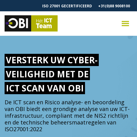
ISO 27001 GECERTIFICEERD
+31(0)88 9008100
VERSTERK UW CYBER-
VEILIGHEID MET DE
ICT SCAN VAN OBI
De ICT scan en Risico analyse- en beoordeling
van OBI biedt een grondige analyse van uw ICT-
infrastructuur, compliant met de NIS2 richtlijn
en de technische beheersmaatregelen van
ISO27001:2022