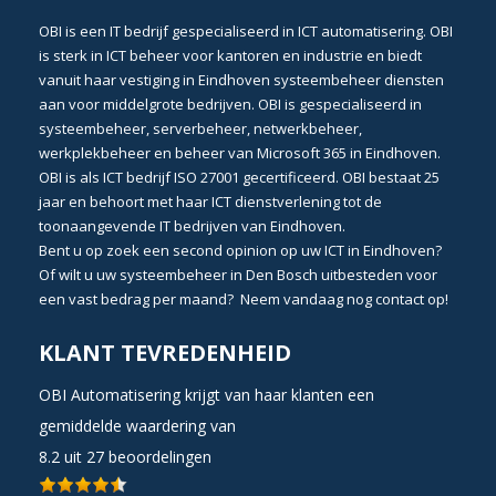
OBI
is een
IT bedrijf
gespecialiseerd in
ICT automatisering
. OBI
is sterk in
ICT beheer
voor kantoren en industrie en biedt
vanuit haar vestiging in
Eindhoven
systeembeheer
diensten
aan voor middelgrote bedrijven. OBI is gespecialiseerd in
systeembeheer
,
serverbeheer
,
netwerkbeheer
,
werkplekbeheer
en beheer van
Microsoft 365 in Eindhoven
.
OBI is als
ICT bedrijf ISO 27001 gecertificeerd
. OBI bestaat 25
jaar en behoort met haar
ICT dienstverlening
tot de
toonaangevende
IT bedrijven van Eindhoven
.
Bent u op zoek een second opinion op uw
ICT in Eindhoven?
Of wilt u uw
systeembeheer in Den Bosch
uitbesteden voor
een vast bedrag per maand? Neem vandaag nog
contact
op!
KLANT TEVREDENHEID
OBI Automatisering krijgt van haar klanten een
gemiddelde waardering van
8.2
uit
27
beoordelingen