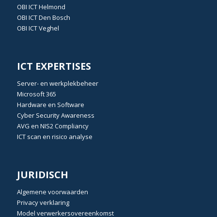
OBI
ICT Helmond
OBI
ICT Den Bosch
OBI
ICT Veghel
ICT EXPERTISES
Server- en werkplekbeheer
Microsoft 365
Hardware en Software
Cyber Security Awareness
AVG
en
NIS2 Compliancy
ICT scan en risico analyse
JURIDISCH
Algemene voorwaarden
Privacy verklaring
Model verwerkersovereenkomst