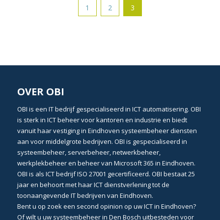
1
2
3
OVER OBI
OBI
is een
IT bedrijf
gespecialiseerd in
ICT automatisering
. OBI
is sterk in
ICT beheer
voor kantoren en industrie en biedt
vanuit haar vestiging in
Eindhoven
systeembeheer
diensten
aan voor middelgrote bedrijven. OBI is gespecialiseerd in
systeembeheer
,
serverbeheer
,
netwerkbeheer
,
werkplekbeheer
en beheer van
Microsoft 365 in Eindhoven
.
OBI is als
ICT bedrijf ISO 27001 gecertificeerd
. OBI bestaat 25
jaar en behoort met haar
ICT dienstverlening
tot de
toonaangevende
IT bedrijven van Eindhoven
.
Bent u op zoek een second opinion op uw
ICT in Eindhoven?
Of wilt u uw
systeembeheer in Den Bosch
uitbesteden voor